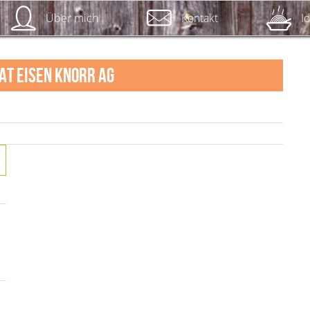
Über mich
Kontakt
I
t Eisen Knorr AG