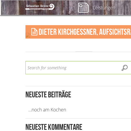
Leistungen
Dieter Kirchgeßner, Aufsichtsra
Posted on
16. April 2013
by
Sebastian
Neueste Beiträge
…noch am Kochen
Neueste Kommentare